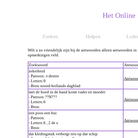
Het Online
Zoeken
Helpen
Lede
Wilt u zo vriendelijk zijn bij de antwoorden alleen antwoorden in
opmerkingen veld.
Zoekwoord
Antwoo
zekerheid
- Patroon:.v.dentie
Antwoor
- Letters:9
- Bron:noord-hollands dagblad
met de hoed in de hand komt vader en moeder
- Patroon:??N???
Antwoor
- Letters:6
- Bron:
een poos een bui
- Patroon:
Antwoor
- Letters:6 , 2 de e
- Bron:
dat kledingstuk verbergt iets op dat schip