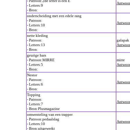
- Patroon:2de letter is een E
Antwoor
- Letters:9
- Bron:
onderscheiding met een edele rang
- Patroon:
Antwoor
- Letters:10
- Bron:
nette kleding
- Patroon:
galapak
- Letters:13
Antwoor
- Bron:
geurige hars
- Patroon:MIRRE
mirre
- Letters:5
Antwoor
- Bron:
Nestor
- Patroon:
Antwoor
- Letters:6
- Bron:
Topping
- Patroon:
Antwoor
- Letters:7
- Bron:Plusmagazine
omwenteling van een trapper
- Patroon:pedaalslag
Antwoor
- Letters:10
- Bron:uitgewerkt