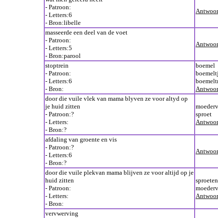
- Patroon:
Antwoor
- Letters:6
- Bron:libelle
masseerde een deel van de voet
- Patroon:
Antwoor
- Letters:5
- Bron:parool
stoptrein
boemel
- Patroon:
boemelt
- Letters:6
boemelt
- Bron:
Antwoor
door die vuile vlek van mama blyven ze voor altyd op
je huid zitten
moederv
- Patroon:?
sproet
- Letters:
Antwoor
- Bron:?
afdaling van groente en vis
- Patroon:?
Antwoor
- Letters:6
- Bron:?
door die vuile plekvan mama blijven ze voor altijd op je
huid zitten
sproeten
- Patroon:
moederv
- Letters:
Antwoor
- Bron:
vervwerving