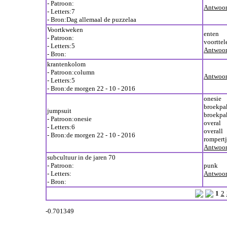
- Patroon:
Antwoor
- Letters:7
- Bron:Dag allemaal de puzzelaa
Voortkweken
enten
- Patroon:
voorttel
- Letters:5
Antwoor
- Bron:
krantenkolom
- Patroon:column
Antwoor
- Letters:5
- Bron:de morgen 22 - 10 - 2016
onesie
broekpa
jumpsuit
broekpa
- Patroon:onesie
overal
- Letters:6
overall
- Bron:de morgen 22 - 10 - 2016
rompert
Antwoor
subcultuur in de jaren 70
- Patroon:
punk
- Letters:
Antwoor
- Bron:
1
2
-0.701349