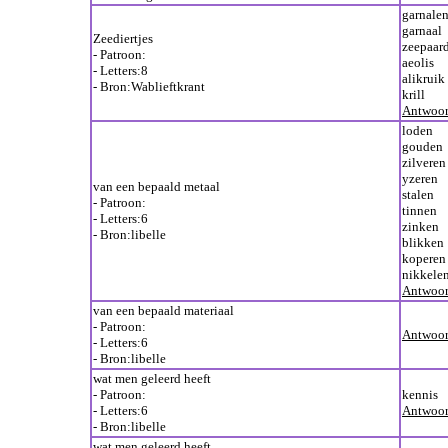
garnale
garnaal
Zeediertjes
zeepaar
- Patroon:
aeolis
- Letters:8
alikruik
- Bron:Wablieftkrant
krill
Antwoor
loden
gouden
zilveren
yzeren
van een bepaald metaal
stalen
- Patroon:
tinnen
- Letters:6
zinken
- Bron:libelle
blikken
koperen
nikkele
Antwoor
van een bepaald materiaal
- Patroon:
Antwoor
- Letters:6
- Bron:libelle
wat men geleerd heeft
- Patroon:
kennis
- Letters:6
Antwoor
- Bron:libelle
wat men geleerd heeft