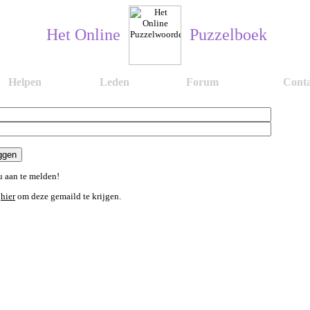
Het Online
Puzzelboek
Helpen
Leden
Forum
Conta
 aan te melden!
n
hier
om deze gemaild te krijgen.