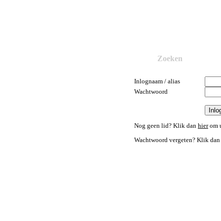
Zoeken
Inlognaam / alias
Wachtwoord
Nog geen lid? Klik dan
hier
om u
Wachtwoord vergeten? Klik da