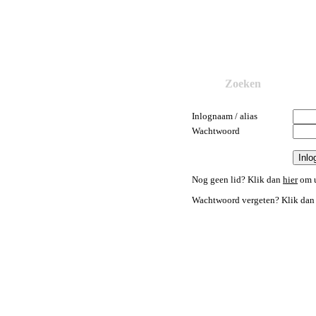
Zoeken
Inlognaam / alias
Wachtwoord
Nog geen lid? Klik dan
hier
om u
Wachtwoord vergeten? Klik da