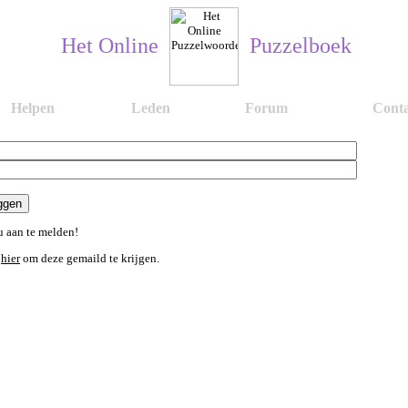
Het Online
Puzzelboek
Helpen
Leden
Forum
Conta
 aan te melden!
n
hier
om deze gemaild te krijgen.