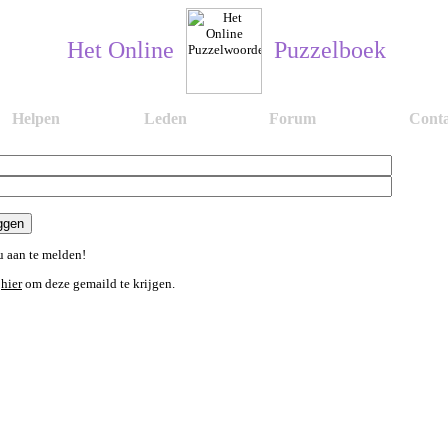
Het Online
Puzzelboek
Helpen
Leden
Forum
Conta
 aan te melden!
n
hier
om deze gemaild te krijgen.