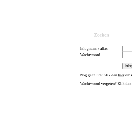
Zoeken
Inlognaam / alias
Wachtwoord
Nog geen lid? Klik dan
hier
om u
Wachtwoord vergeten? Klik da