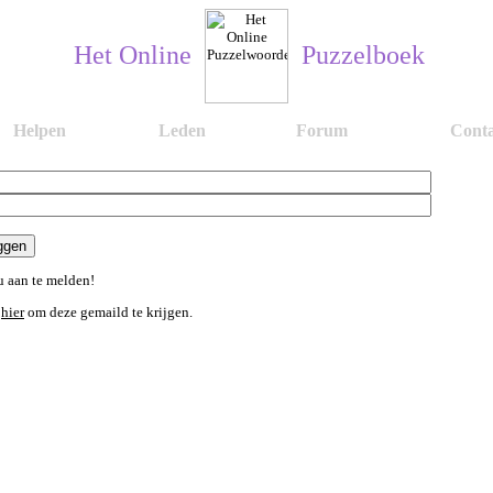
Het Online
Puzzelboek
Helpen
Leden
Forum
Conta
 aan te melden!
n
hier
om deze gemaild te krijgen.