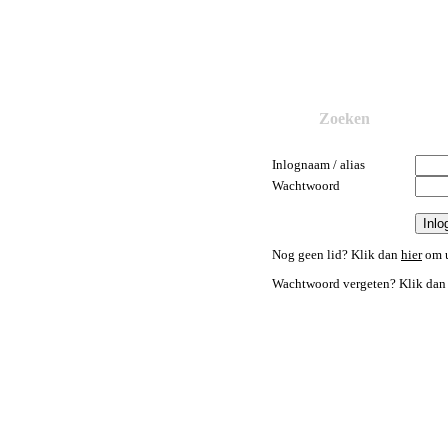
Zoeken
Inlognaam / alias
Wachtwoord
Nog geen lid? Klik dan
hier
om u
Wachtwoord vergeten? Klik da