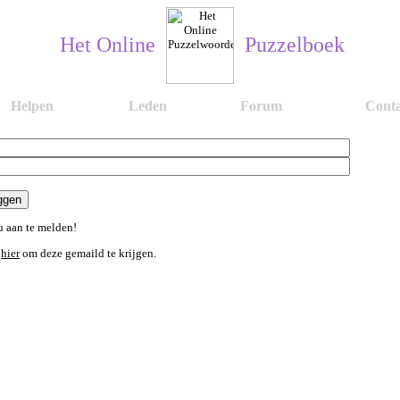
Het Online
Puzzelboek
Helpen
Leden
Forum
Conta
 aan te melden!
n
hier
om deze gemaild te krijgen.