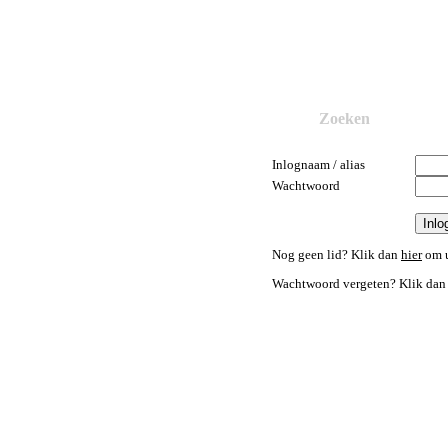
Zoeken
Inlognaam / alias
Wachtwoord
Nog geen lid? Klik dan
hier
om u
Wachtwoord vergeten? Klik da