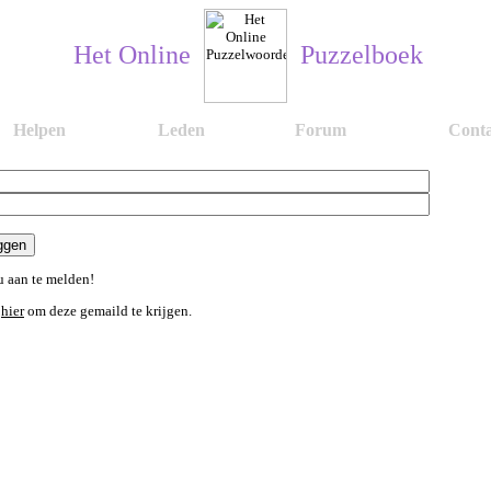
Het Online
Puzzelboek
Helpen
Leden
Forum
Conta
 aan te melden!
n
hier
om deze gemaild te krijgen.