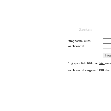
Zoeken
Inlognaam / alias
Wachtwoord
Nog geen lid? Klik dan
hier
om u
Wachtwoord vergeten? Klik da