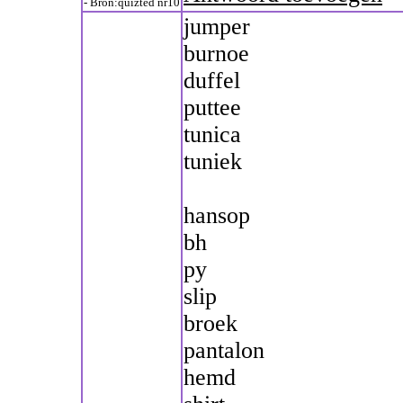
- Bron:quizted nr10
jumper
burnoe
duffel
puttee
tunica
tuniek
hansop
bh
py
slip
broek
pantalon
hemd