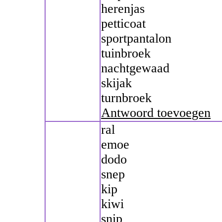
herenjas
petticoat
sportpantalon
tuinbroek
nachtgewaad
skijak
turnbroek
Antwoord toevoegen
ral
emoe
dodo
snep
kip
kiwi
snip