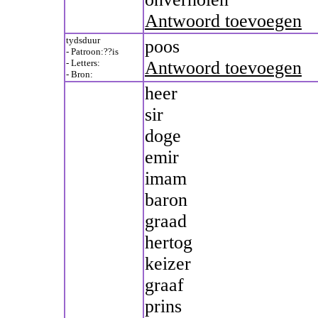
Antwoord toevoegen
tydsduur
poos
- Patroon:??is
- Letters:
Antwoord toevoegen
- Bron:
heer
sir
doge
emir
imam
baron
graad
hertog
keizer
graaf
prins