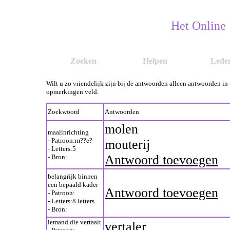
Het Online
Zoeken
Helpen
Lede
Wilt u zo vriendelijk zijn bij de antwoorden alleen antwoorden in
opmerkingen veld.
Zoekwoord
Antwoorden
molen
maalinrichting
- Patroon:m??e?
mouterij
- Letters:5
Antwoord toevoegen
- Bron:
belangrijk binnen
een bepaald kader
Antwoord toevoegen
- Patroon:
- Letters:8 letters
- Bron:
iemand die vertaalt
vertaler