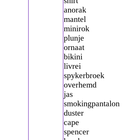
shirt
anorak
mantel
minirok
plunje
ornaat
bikini
livrei
spykerbroek
overhemd
jas
smokingpantalon
duster
cape
spencer