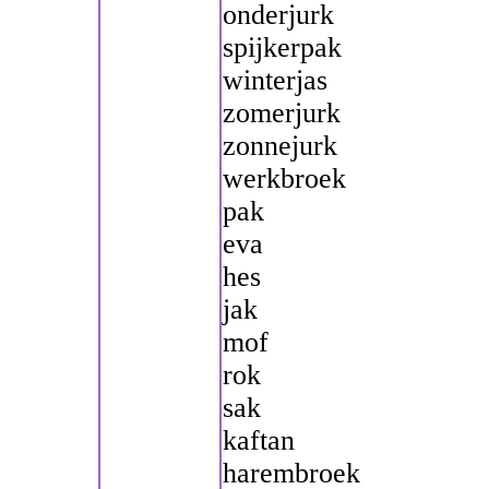
onderjurk
spijkerpak
winterjas
zomerjurk
zonnejurk
werkbroek
pak
eva
hes
jak
mof
rok
sak
kaftan
harembroek