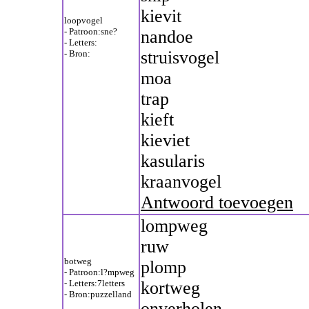
kievit
loopvogel
- Patroon:sne?
nandoe
- Letters:
struisvogel
- Bron:
moa
trap
kieft
kieviet
kasularis
kraanvogel
Antwoord toevoegen
lompweg
ruw
botweg
plomp
- Patroon:l?mpweg
- Letters:7letters
kortweg
- Bron:puzzelland
onverholen