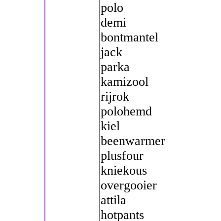
polo
demi
bontmantel
jack
parka
kamizool
rijrok
polohemd
kiel
beenwarmer
plusfour
kniekous
overgooier
attila
hotpants