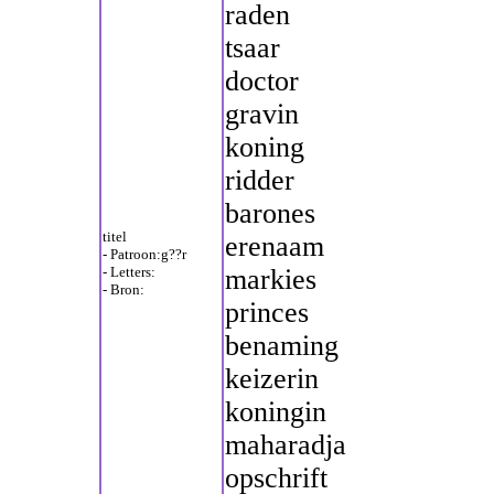
raden
tsaar
doctor
gravin
koning
ridder
barones
titel
erenaam
- Patroon:g??r
- Letters:
markies
- Bron:
princes
benaming
keizerin
koningin
maharadja
opschrift