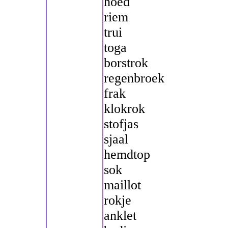
hoed
riem
trui
toga
borstrok
regenbroek
frak
klokrok
stofjas
sjaal
hemdtop
sok
maillot
rokje
anklet