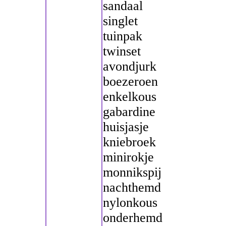
sandaal
singlet
tuinpak
twinset
avondjurk
boezeroen
enkelkous
gabardine
huisjasje
kniebroek
minirokje
monnikspij
nachthemd
nylonkous
onderhemd