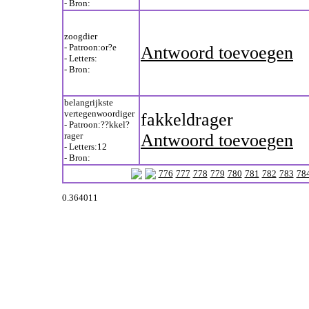
- Bron:
zoogdier
- Patroon:or?e
Antwoord toevoegen
- Letters:
- Bron:
belangrijkste
vertegenwoordiger
fakkeldrager
- Patroon:??kkel?
rager
Antwoord toevoegen
- Letters:12
- Bron:
776
777
778
779
780
781
782
783
78
0.364011