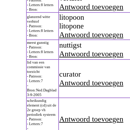
- Patroon:
- Letters:8 letters
Antwoord toevoegen
- Bron:
litopoon
glanzend witte
verfstof
litopone
- Patroon:
- Letters:8 letters
Antwoord toevoegen
- Bron:
meest gunstig
nuttigst
- Patroon:
- Letters:8 letters
Antwoord toevoegen
- Bron:
lid van een
commissie van
toezicht
curator
- Patroon:
- Letters:7
Antwoord toevoegen
-
Bron:Ned.Dagblad
3-9-2005
scheikundig
element (cd) uit de
2e groep vh
periodiek systeem
Antwoord toevoegen
- Patroon:
- Letters:7
-