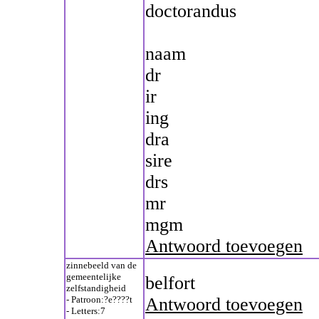
doctorandus
naam
dr
ir
ing
dra
sire
drs
mr
mgm
Antwoord toevoegen
zinnebeeld van de
gemeentelijke
belfort
zelfstandigheid
- Patroon:?e????t
Antwoord toevoegen
- Letters:7