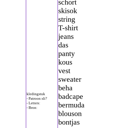
schort
skisok
string
T-shirt
jeans
das
panty
kous
vest
sweater
beha
kledingstuk
badcape
- Patroon:sli?
- Letters:
bermuda
- Bron:
blouson
bontjas