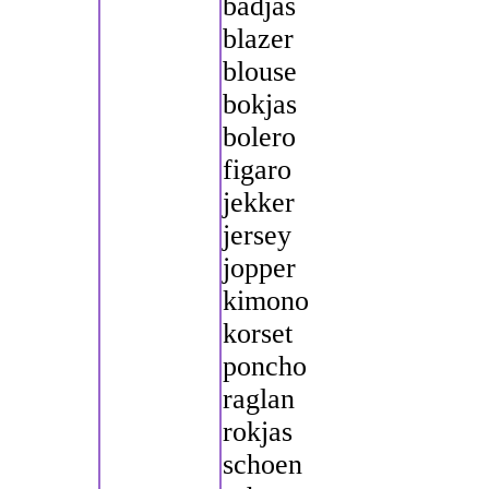
badjas
blazer
blouse
bokjas
bolero
figaro
jekker
jersey
jopper
kimono
korset
poncho
raglan
rokjas
schoen