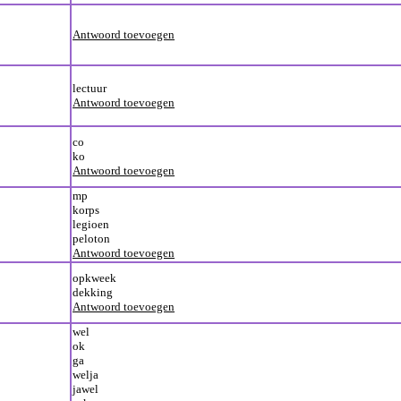
Antwoord toevoegen
lectuur
Antwoord toevoegen
co
ko
Antwoord toevoegen
mp
korps
legioen
peloton
Antwoord toevoegen
opkweek
dekking
Antwoord toevoegen
wel
ok
ga
welja
jawel