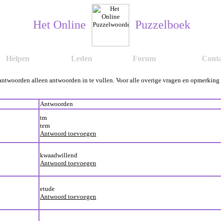
Het Online
Puzzelboek
Helpen
Leden
Forum
Conta
e antwoorden alleen antwoorden in te vullen. Voor alle overige vragen en opmerkin
Antwoorden
tm
tem
Antwoord toevoegen
kwaadwillend
Antwoord toevoegen
etude
Antwoord toevoegen