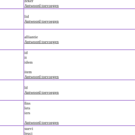
zeker
Antwoord toevoegen
lid
Antwoord toevoegen
alliantie
Antwoord toevoegen
id
it
idem
item
Antwoord toevoegen
ld
Antwoord toevoegen
fins
lets
iers
Antwoord toevoegen
suevi
leuci