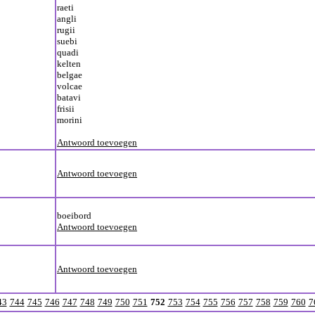
raeti
angli
rugii
suebi
quadi
kelten
belgae
volcae
batavi
frisii
morini
Antwoord toevoegen
Antwoord toevoegen
boeibord
Antwoord toevoegen
Antwoord toevoegen
43
744
745
746
747
748
749
750
751
752
753
754
755
756
757
758
759
760
7