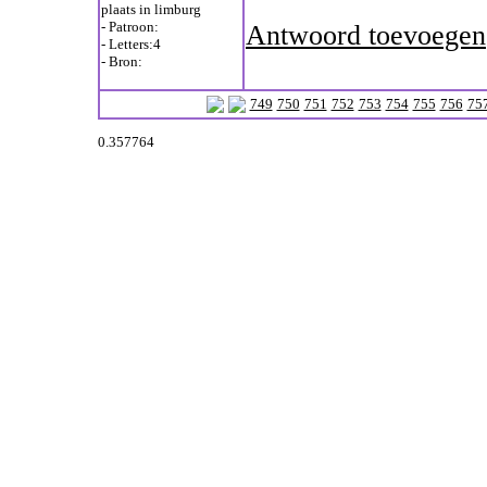
plaats in limburg
- Patroon:
Antwoord toevoegen
- Letters:4
- Bron:
749
750
751
752
753
754
755
756
75
0.357764