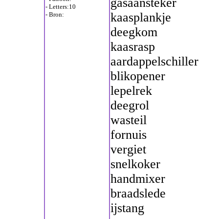
gasaansteker
- Letters:10
kaasplankje
- Bron:
deegkom
kaasrasp
aardappelschiller
blikopener
lepelrek
deegrol
wasteil
fornuis
vergiet
snelkoker
handmixer
braadslede
ijstang