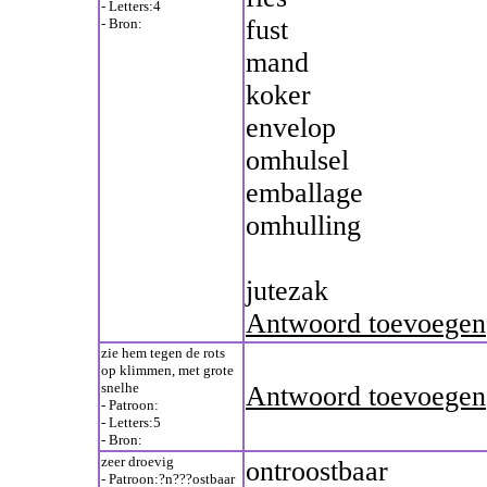
- Letters:4
fust
- Bron:
mand
koker
envelop
omhulsel
emballage
omhulling
jutezak
Antwoord toevoegen
zie hem tegen de rots
op klimmen, met grote
snelhe
Antwoord toevoegen
- Patroon:
- Letters:5
- Bron:
zeer droevig
ontroostbaar
- Patroon:?n???ostbaar