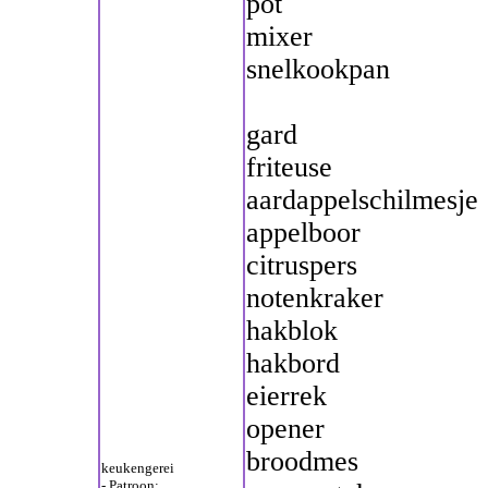
pot
mixer
snelkookpan
gard
friteuse
aardappelschilmesje
appelboor
citruspers
notenkraker
hakblok
hakbord
eierrek
opener
broodmes
keukengerei
- Patroon: