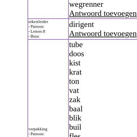
wegrenner
Antwoord toevoegen
orkestleider
dirigent
- Patroon:
- Letters:8
Antwoord toevoegen
- Bron:
tube
doos
kist
krat
ton
vat
zak
baal
blik
buil
verpakking
- Patroon:
fles