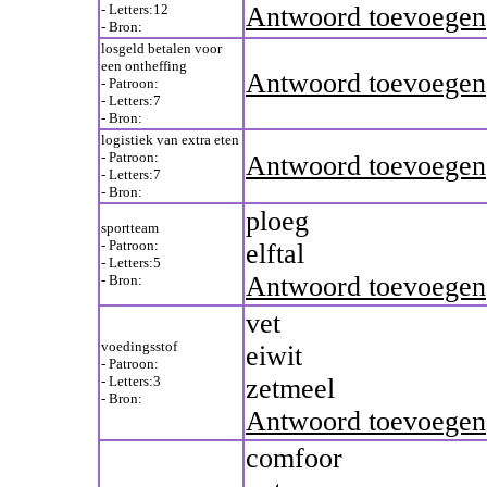
- Letters:12
Antwoord toevoegen
- Bron:
losgeld betalen voor
een ontheffing
Antwoord toevoegen
- Patroon:
- Letters:7
- Bron:
logistiek van extra eten
- Patroon:
Antwoord toevoegen
- Letters:7
- Bron:
ploeg
sportteam
- Patroon:
elftal
- Letters:5
Antwoord toevoegen
- Bron:
vet
voedingsstof
eiwit
- Patroon:
- Letters:3
zetmeel
- Bron:
Antwoord toevoegen
comfoor