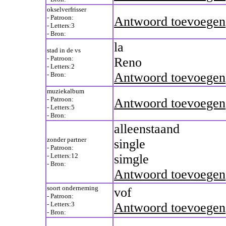
okselverfrisser
- Patroon:
Antwoord toevoegen
- Letters:3
- Bron:
la
stad in de vs
- Patroon:
Reno
- Letters:2
Antwoord toevoegen
- Bron:
muziekalbum
- Patroon:
Antwoord toevoegen
- Letters:5
- Bron:
alleenstaand
zonder partner
single
- Patroon:
- Letters:12
simgle
- Bron:
Antwoord toevoegen
soort onderneming
vof
- Patroon:
- Letters:3
Antwoord toevoegen
- Bron: