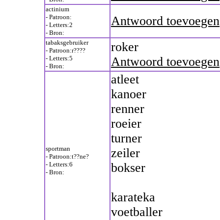
actinium
- Patroon:
Antwoord toevoegen
- Letters:2
- Bron:
tabaksgebruiker
roker
- Patroon:r????
- Letters:5
Antwoord toevoegen
- Bron:
atleet
kanoer
renner
roeier
turner
sportman
zeiler
- Patroon:t??ne?
- Letters:6
bokser
- Bron:
karateka
voetballer