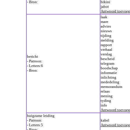
- Bron:
bikini
jabot
Antwoord toevoe
laak
mare
advies
nieuws
tijding
melding
rapport
verhaal
verslag
bericht
bescheid
- Patroon:
telegram
- Letters:6
boodschap
- Bron:
informatie
inlichting
mededeling
memorandum
relaas
mening
tyding
info
Antwoord toevoe
buigzame leiding
- Patroon:
kabel
- Letters:5
Antwoord toevoe
- Bron: