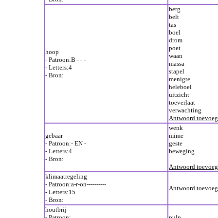
berg
belt
tas
boel
drom
poet
hoop
waan
- Patroon:B - - -
massa
- Letters:4
stapel
- Bron:
menigte
heleboel
uitzicht
toeverlaat
verwachting
Antwoord toevoe
wenk
gebaar
mime
- Patroon:- EN -
geste
- Letters:4
beweging
- Bron:
Antwoord toevoe
klimaatregeling
- Patroon:a-r-on----------
Antwoord toevoe
- Letters:15
- Bron:
houtbrij
- Patroon:
pulp