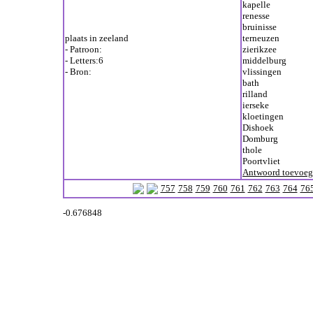
kapelle
renesse
bruinisse
plaats in zeeland
terneuzen
- Patroon:
zierikzee
- Letters:6
middelburg
- Bron:
vlissingen
bath
rilland
ierseke
kloetingen
Dishoek
Domburg
thole
Poortvliet
Antwoord toevoe
757
758
759
760
761
762
763
764
76
-0.676848