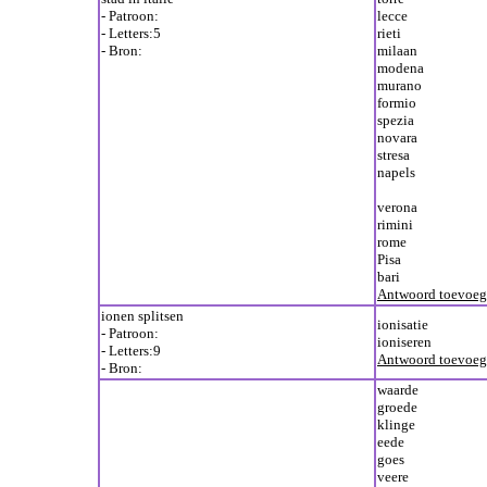
- Patroon:
lecce
- Letters:5
rieti
- Bron:
milaan
modena
murano
formio
spezia
novara
stresa
napels
verona
rimini
rome
Pisa
bari
Antwoord toevoe
ionen splitsen
ionisatie
- Patroon:
ioniseren
- Letters:9
Antwoord toevoe
- Bron:
waarde
groede
klinge
eede
goes
veere