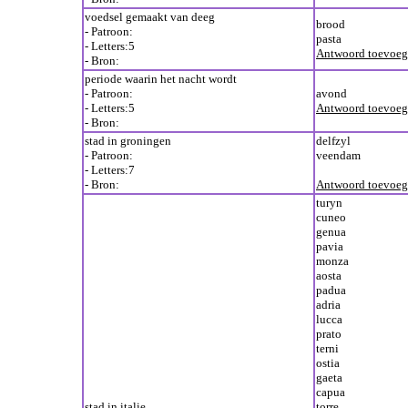
voedsel gemaakt van deeg
brood
- Patroon:
pasta
- Letters:5
Antwoord toevoe
- Bron:
periode waarin het nacht wordt
- Patroon:
avond
- Letters:5
Antwoord toevoe
- Bron:
stad in groningen
delfzyl
- Patroon:
veendam
- Letters:7
- Bron:
Antwoord toevoe
turyn
cuneo
genua
pavia
monza
aosta
padua
adria
lucca
prato
terni
ostia
gaeta
capua
stad in italie
torre