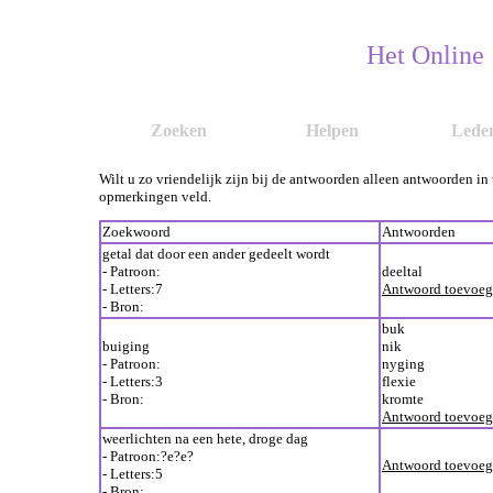
Het Online
Zoeken
Helpen
Lede
Wilt u zo vriendelijk zijn bij de antwoorden alleen antwoorden in
opmerkingen veld.
Zoekwoord
Antwoorden
getal dat door een ander gedeelt wordt
- Patroon:
deeltal
- Letters:7
Antwoord toevoe
- Bron:
buk
buiging
nik
- Patroon:
nyging
- Letters:3
flexie
- Bron:
kromte
Antwoord toevoe
weerlichten na een hete, droge dag
- Patroon:?e?e?
Antwoord toevoe
- Letters:5
- Bron: