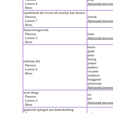
- Letters:4
Antwoord toevoe
- Bron:
wandelstok die tevens als stoeltje kan dienen
- Patroon:
zitstok
- Letters:7
Antwoord toevoe
- Bron:
financieringsvorm
- Patroon:
lease
- Letters:5
Antwoord toevoe
- Bron:
baron
graaf
prins
hertog
edelman (fr)
jonker
- Patroon:
markies
- Letters:4
vicomte
- Bron:
jonkheer
burggraaf
aristocraat
Antwoord toevoe
soort drugs
xtc
- Patroon:
wit
- Letters:3
Antwoord toevoe
- Bron:
geplooid oplegsel aan dameskleding