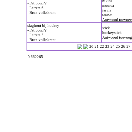
bikini
- Patroon:??
moorea
- Letters:6
jarvis
- Bron:volkskrant
tarawa
Antwoord toevoe
slaghout bij hockey
stick
- Patroon:??
hockeystick
- Letters:5
Antwoord toevoe
- Bron:volkskrant
20
21
22
23
24
25
26
27
-0.662265