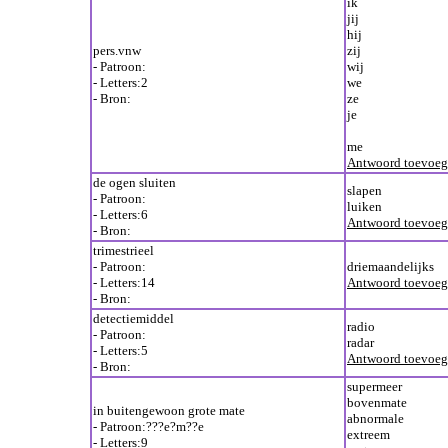
ik
jij
hij
pers.vnw
zij
- Patroon:
wij
- Letters:2
we
- Bron:
ze
je
me
Antwoord toevoe
de ogen sluiten
slapen
- Patroon:
luiken
- Letters:6
Antwoord toevoe
- Bron:
trimestrieel
- Patroon:
driemaandelijks
- Letters:14
Antwoord toevoe
- Bron:
detectiemiddel
radio
- Patroon:
radar
- Letters:5
Antwoord toevoe
- Bron:
supermeer
bovenmate
in buitengewoon grote mate
abnormale
- Patroon:???e?m??e
extreem
- Letters:9