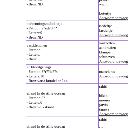
- Bron:ND
wicht
kotertje
Antwoord toevoe
herkenningsmelodietje
riedeltje
- Patroon:??ed??t??
laedertje
- Letters:9
Antwoord toevoe
- Bron:ND
vastzetten
vastklemmen
aandraaien
- Patroon:
klampen
- Letters:
schroeven
- Bron:
Antwoord toevoe
vr. bloedgetuige
- Patroon:??r??la??s
martelares
- Letters:10
Antwoord toevoe
- Bron:varia bundel nr 244
tahiti
eiland in de stille oceaan
bikini
- Patroon:??
moorea
- Letters:6
jarvis
- Bron:volkskrant
tarawa
Antwoord toevoe
tahiti
eiland in de stille oceaan