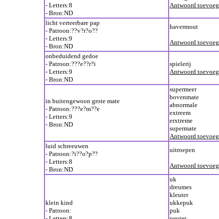
- Letters:8
Antwoord toevoe
- Bron:ND
licht verteerbare pap
havermout
- Patroon:??v?r?o??
- Letters:9
Antwoord toevoe
- Bron:ND
onbeduidend gedoe
- Patroon:???e??r?i
spielerij
- Letters:9
Antwoord toevoe
- Bron:ND
supermeer
bovenmate
in buitengewoon grote mate
abnormale
- Patroon:???e?m??e
extreem
- Letters:9
erxtreme
- Bron:ND
supermate
Antwoord toevoe
luid schreeuwen
uitroepen
- Patroon:?i??o?p??
- Letters:8
Antwoord toevoe
- Bron:ND
uk
dreumes
kleuter
klein kind
ukkepuk
- Patroon:
puk
- Letters:8
peuter