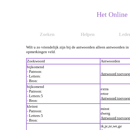
Het Online
Zoeken
Helpen
Lede
Wilt u zo vriendelijk zijn bij de antwoorden alleen antwoorden in
opmerkingen veld.
Zoekwoord
Antwoorden
bijkomend
- Patroon:
Antwoord toevoe
- Letters:
- Bron:
bijkomend
extra
- Patroon:
ertoe
- Letters:5
Antwoord toevoe
- Bron:
kleinst
minst
- Patroon:
dwerg
- Letters:5
Antwoord toevoe
- Bron:
ik,je,ze,we,ge