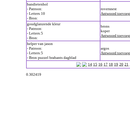
bandietenhol
- Patroon:
roversnest
- Letters:10
Antwoord toevoe
- Bron:
goudglanzende kleur
brons
- Patroon:
koper
- Letters:5
Antwoord toevoe
- Bron:
helper van jason
- Patroon:
argos
- Letters:5
Antwoord toevoe
- Bron:puzzel brabants dagblad
14
15
16
17
18
19
20
21
0.302419