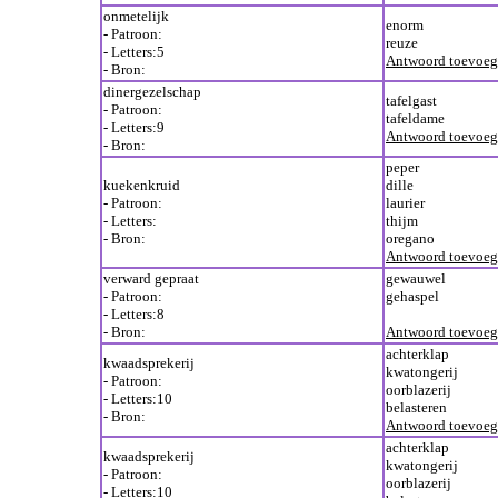
onmetelijk
enorm
- Patroon:
reuze
- Letters:5
Antwoord toevoe
- Bron:
dinergezelschap
tafelgast
- Patroon:
tafeldame
- Letters:9
Antwoord toevoe
- Bron:
peper
kuekenkruid
dille
- Patroon:
laurier
- Letters:
thijm
- Bron:
oregano
Antwoord toevoe
verward gepraat
gewauwel
- Patroon:
gehaspel
- Letters:8
- Bron:
Antwoord toevoe
achterklap
kwaadsprekerij
kwatongerij
- Patroon:
oorblazerij
- Letters:10
belasteren
- Bron:
Antwoord toevoe
achterklap
kwaadsprekerij
kwatongerij
- Patroon:
oorblazerij
- Letters:10