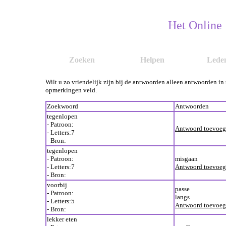
Het Online
Zoeken
Helpen
Lede
Wilt u zo vriendelijk zijn bij de antwoorden alleen antwoorden in
opmerkingen veld.
Zoekwoord
Antwoorden
tegenlopen
- Patroon:
Antwoord toevoe
- Letters:7
- Bron:
tegenlopen
- Patroon:
misgaan
- Letters:7
Antwoord toevoe
- Bron:
voorbij
passe
- Patroon:
langs
- Letters:5
Antwoord toevoe
- Bron:
lekker eten