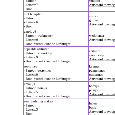
- Patroon:
smullen
- Letters:7
Antwoord toevoe
- Bron:
niet benijden
vrezen
- Patroon:
gunnen
- Letters:6
Antwoord toevoe
- Bron:
employé
- Patroon:werknemer
werknemer
- Letters:9
Antwoord toevoe
- Bron:puzzel krant de Limburger
bepaalde afsluiter
afsluiter
- Patroon:smoorklep
smoorklep
- Letters:9
Antwoord toevoe
- Bron:puzzel krant de Limburger
soort mes
kapmes
- Patroon:oestermes
pennenmes
- Letters:9
oestermes
- Bron:puzzel krant de Limburger
Antwoord toevoe
kraakijs
bomijs
- Patroon:bomijs
pakijs
- Letters:5
Antwoord toevoe
- Bron:puzzel krant de Limburger
een fundering maken
heien
- Patroon:
basis
- Letters:5
Antwoord toevoe
- Bron: